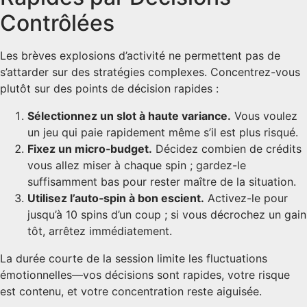
Contrôlées
Les brèves explosions d’activité ne permettent pas de
s’attarder sur des stratégies complexes. Concentrez-vous
plutôt sur des points de décision rapides :
Sélectionnez un slot à haute variance.
Vous voulez
un jeu qui paie rapidement même s’il est plus risqué.
Fixez un micro‑budget.
Décidez combien de crédits
vous allez miser à chaque spin ; gardez-le
suffisamment bas pour rester maître de la situation.
Utilisez l’auto‑spin à bon escient.
Activez-le pour
jusqu’à 10 spins d’un coup ; si vous décrochez un gain
tôt, arrêtez immédiatement.
La durée courte de la session limite les fluctuations
émotionnelles—vos décisions sont rapides, votre risque
est contenu, et votre concentration reste aiguisée.