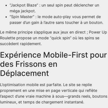
“Jackpot Blaze” : un seul spin peut déclencher un
méga jackpot.
“Spin Master” : le mode auto‑play vous permet de
passer d’un gain à l’autre sans toucher à un bouton.
Le même principe s’applique aux jeux en direct ; Power Up
Roulette propose un mode “quick spin” où les spins se
succèdent rapidement.
Expérience Mobile-First pour
des Frissons en
Déplacement
L’optimisation mobile est parfaite. Le site se replie
proprement en une mise en page verticale qui reflète
l’aspect d’une vraie machine à sous—grands reels, boutons
lumineux, et temps de chargement instantané.