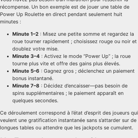
récompense. Un bon exemple est de jouer une table de
Power Up Roulette en direct pendant seulement huit
minutes :
Minute 1–2
: Misez une petite somme et regardez la
roue tourner rapidement ; choisissez rouge ou noir et
doublez votre mise.
Minute 3–4
: Activez le mode “Power Up” ; la roue
tourne plus vite et offre des gains plus élevés.
Minute 5–6
: Gagnez gros ; déclenchez un paiement
bonus instantané.
Minute 7–8
: Décidez d’encaisser—pas besoin de
spins supplémentaires ; le paiement apparaît en
quelques secondes.
Ce déroulement correspond à l’état d’esprit des joueurs qui
veulent une gratification instantanée sans s’attarder sur de
longues tables ou attendre que les jackpots se cumulent.