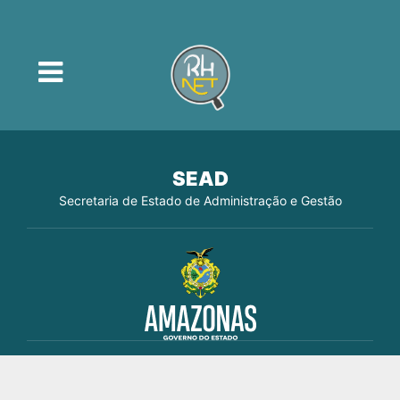
SEAD
Secretaria de Estado de Administração e Gestão