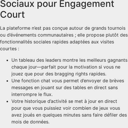
Sociaux pour Engagement
Court
La plateforme n’est pas conçue autour de grands tournois
ou d’événements communautaires ; elle propose plutôt des
fonctionnalités sociales rapides adaptées aux visites
courtes :
Un tableau des leaders montre les meilleurs gagnants
chaque jour—parfait pour la motivation si vous ne
jouez que pour des bragging rights rapides.
Une fonction chat vous permet d’envoyer de brèves
messages en jouant sur des tables en direct sans
interrompre le flux.
Votre historique d’activité se met à jour en direct
pour que vous puissiez voir combien de jeux vous
avez joués en quelques minutes sans faire défiler des
mois de données.