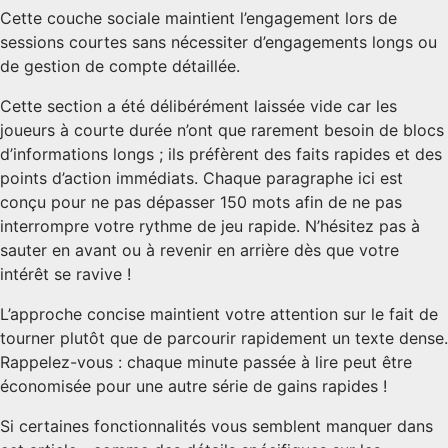
Cette couche sociale maintient l’engagement lors de
sessions courtes sans nécessiter d’engagements longs ou
de gestion de compte détaillée.
Cette section a été délibérément laissée vide car les
joueurs à courte durée n’ont que rarement besoin de blocs
d’informations longs ; ils préfèrent des faits rapides et des
points d’action immédiats. Chaque paragraphe ici est
conçu pour ne pas dépasser 150 mots afin de ne pas
interrompre votre rythme de jeu rapide. N’hésitez pas à
sauter en avant ou à revenir en arrière dès que votre
intérêt se ravive !
L’approche concise maintient votre attention sur le fait de
tourner plutôt que de parcourir rapidement un texte dense.
Rappelez-vous : chaque minute passée à lire peut être
économisée pour une autre série de gains rapides !
Si certaines fonctionnalités vous semblent manquer dans