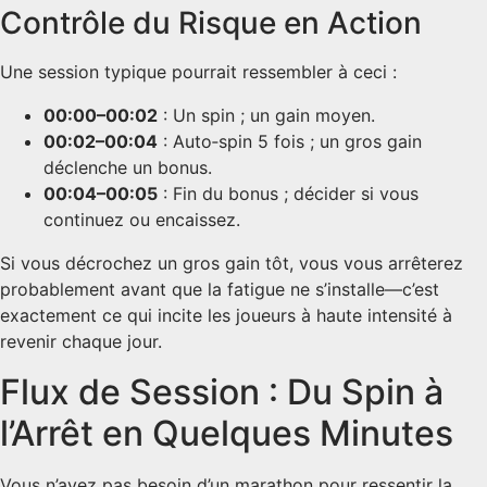
Contrôle du Risque en Action
Une session typique pourrait ressembler à ceci :
00:00–00:02
: Un spin ; un gain moyen.
00:02–00:04
: Auto‑spin 5 fois ; un gros gain
déclenche un bonus.
00:04–00:05
: Fin du bonus ; décider si vous
continuez ou encaissez.
Si vous décrochez un gros gain tôt, vous vous arrêterez
probablement avant que la fatigue ne s’installe—c’est
exactement ce qui incite les joueurs à haute intensité à
revenir chaque jour.
Flux de Session : Du Spin à
l’Arrêt en Quelques Minutes
Vous n’avez pas besoin d’un marathon pour ressentir la