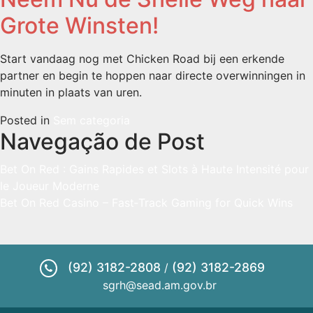
Grote Winsten!
Start vandaag nog met Chicken Road bij een erkende
partner en begin te hoppen naar directe overwinningen in
minuten in plaats van uren.
Posted in
Sem categoria
Navegação de Post
Bet On Red : Gains Rapides et Slots à Haute Intensité pour
le Joueur Moderne
Bet On Red Casino – Fast‑Track Gaming for Quick Wins
(92) 3182-2808
(92) 3182-2869
/
sgrh@sead.am.gov.br