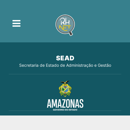
SEAD
Secretaria de Estado de Administração e Gestão