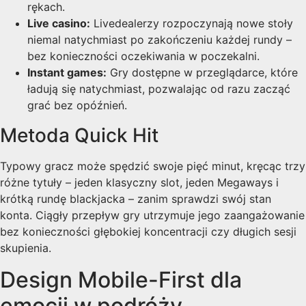
rękach.
Live casino:
Livedealerzy rozpoczynają nowe stoły
niemal natychmiast po zakończeniu każdej rundy –
bez konieczności oczekiwania w poczekalni.
Instant games:
Gry dostępne w przeglądarce, które
ładują się natychmiast, pozwalając od razu zacząć
grać bez opóźnień.
Metoda Quick Hit
Typowy gracz może spędzić swoje pięć minut, kręcąc trzy
różne tytuły – jeden klasyczny slot, jeden Megaways i
krótką rundę blackjacka – zanim sprawdzi swój stan
konta. Ciągły przepływ gry utrzymuje jego zaangażowanie
bez konieczności głębokiej koncentracji czy długich sesji
skupienia.
Design Mobile-First dla
emocji w podróży