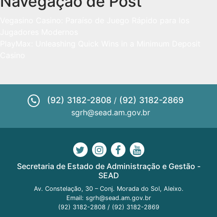
Navegação de Post
Vegasino Casino: Paraíso de Juego Rápido para los
Jugadores Modernos
PlayMax: Unleashing Quick Wins in a Minimum Deposit
Casino
(92) 3182-2808
(92) 3182-2869
/
sgrh@sead.am.gov.br
Secretaria de Estado de Administração e Gestão -
SEAD
Av. Constelação, 30 – Conj. Morada do Sol, Aleixo.
Email:
sgrh@sead.am.gov.br
(92) 3182-2808
/
(92) 3182-2869