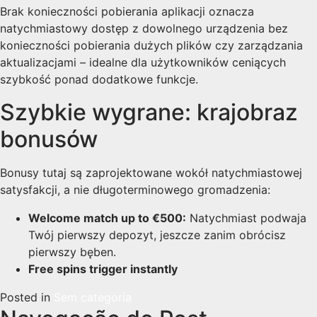
Brak konieczności pobierania aplikacji oznacza
natychmiastowy dostęp z dowolnego urządzenia bez
konieczności pobierania dużych plików czy zarządzania
aktualizacjami – idealne dla użytkowników ceniących
szybkość ponad dodatkowe funkcje.
Szybkie wygrane: krajobraz
bonusów
Bonusy tutaj są zaprojektowane wokół natychmiastowej
satysfakcji, a nie długoterminowego gromadzenia:
Welcome match up to €500:
Natychmiast podwaja
Twój pierwszy depozyt, jeszcze zanim obrócisz
pierwszy bęben.
Free spins trigger instantly
Posted in
Sem categoria