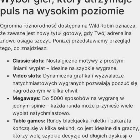
puls na wysokim poziomie
Ogromna różnorodność dostępna na Wild Robin oznacza,
że zawsze jest nowy tytuł gotowy, gdy Twój adrenalina
znowu osiąga szczyt. Poniżej przedstawiamy przegląd
tego, co znajdziesz:
Classic slots:
Nostalgiczne motywy z prostymi
liniami wypłat – idealne na szybkie wygrane.
Video slots:
Dynamiczna grafika i wyzwalacze
natychmiastowych wygranych pozwalają poczuć się
nagrodzonym w kilka chwil.
Megaways:
Do 5000 sposobów na wygraną w
jednym spinie – każda runda może przynieść wiele
wypłat natychmiastowo.
Table games:
Rundy blackjacka, ruletki i bakarata
kończą się w kilka sekund, co jest idealne dla graczy,
którzy wolą szybkie decyzje od długich dyskusji o