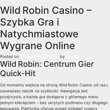
Wild Robin Casino –
Szybka Gra i
Natychmiastowe
Wygrane Online
Posted on
27 de junho de 2026
by
ricardo
Wild Robin: Centrum Gier
Quick‑Hit
Od momentu wejścia na stronę Wild Robin Casino od razu
zauważasz nacisk na szybkość. Nawigacja jest
przejrzysta, a każda gra dostępna z głównego menu
jednym kliknięciem – bez ukrytych podmenu czy długiego
ładowania. Platforma oferuje ponad dziesięć tysięcy