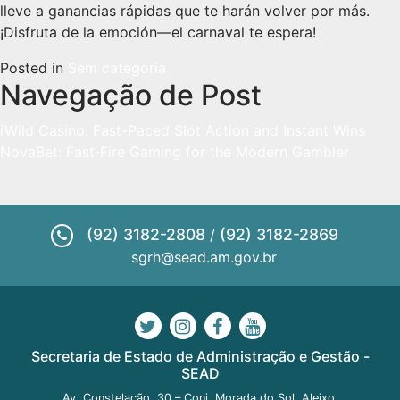
lleve a ganancias rápidas que te harán volver por más.
¡Disfruta de la emoción—el carnaval te espera!
Posted in
Sem categoria
Navegação de Post
iWild Casino: Fast-Paced Slot Action and Instant Wins
NovaBet: Fast‑Fire Gaming for the Modern Gambler
(92) 3182-2808
(92) 3182-2869
/
sgrh@sead.am.gov.br
Secretaria de Estado de Administração e Gestão -
SEAD
Av. Constelação, 30 – Conj. Morada do Sol, Aleixo.