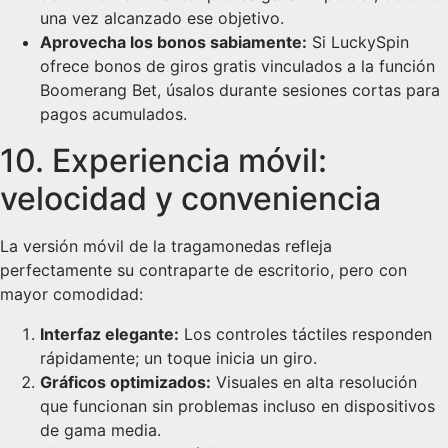
una vez alcanzado ese objetivo.
Aprovecha los bonos sabiamente:
Si LuckySpin
ofrece bonos de giros gratis vinculados a la función
Boomerang Bet, úsalos durante sesiones cortas para
pagos acumulados.
10. Experiencia móvil:
velocidad y conveniencia
La versión móvil de la tragamonedas refleja
perfectamente su contraparte de escritorio, pero con
mayor comodidad:
Interfaz elegante:
Los controles táctiles responden
rápidamente; un toque inicia un giro.
Gráficos optimizados:
Visuales en alta resolución
que funcionan sin problemas incluso en dispositivos
de gama media.