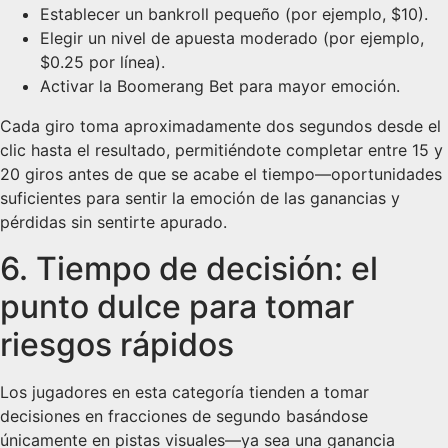
Establecer un bankroll pequeño (por ejemplo, $10).
Elegir un nivel de apuesta moderado (por ejemplo,
$0.25 por línea).
Activar la Boomerang Bet para mayor emoción.
Cada giro toma aproximadamente dos segundos desde el
clic hasta el resultado, permitiéndote completar entre 15 y
20 giros antes de que se acabe el tiempo—oportunidades
suficientes para sentir la emoción de las ganancias y
pérdidas sin sentirte apurado.
6. Tiempo de decisión: el
punto dulce para tomar
riesgos rápidos
Los jugadores en esta categoría tienden a tomar
decisiones en fracciones de segundo basándose
únicamente en pistas visuales—ya sea una ganancia