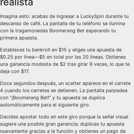
realista
Imagina esto: acabas de ingresar a LuckySpin durante tu
descanso de café. La pantalla de tu teléfono se ilumina
con la tragamonedas Boomerang Bet esperando tu
primera apuesta.
Estableces tu bankroll en $15 y eliges una apuesta de
$0.25 por línea—$5 en total por las 20 líneas. Obtienes
una ganancia modesta de $2 tras girar 9 veces, lo que te
deja con $17.
Doce segundos después, un scatter aparece en el carrete
4 cuando los carretes se detienen. La pantalla parpadea
con “¡Boomerang Bet!” y tu apuesta se duplica
automáticamente para el siguiente giro.
Decides apostar todo en este giro porque la señal visual
sugiere una posible gran ganancia; duplicas tu apuesta
nuevamente gracias a la función y obtienes un pago de