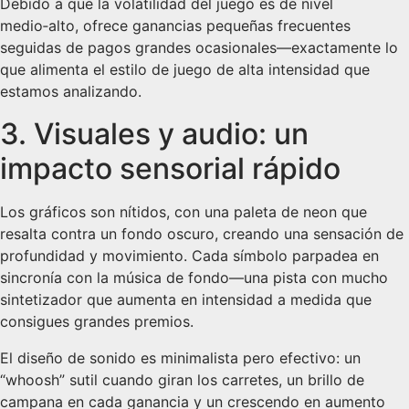
Debido a que la volatilidad del juego es de nivel
medio‑alto, ofrece ganancias pequeñas frecuentes
seguidas de pagos grandes ocasionales—exactamente lo
que alimenta el estilo de juego de alta intensidad que
estamos analizando.
3. Visuales y audio: un
impacto sensorial rápido
Los gráficos son nítidos, con una paleta de neon que
resalta contra un fondo oscuro, creando una sensación de
profundidad y movimiento. Cada símbolo parpadea en
sincronía con la música de fondo—una pista con mucho
sintetizador que aumenta en intensidad a medida que
consigues grandes premios.
El diseño de sonido es minimalista pero efectivo: un
“whoosh” sutil cuando giran los carretes, un brillo de
campana en cada ganancia y un crescendo en aumento