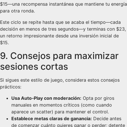
$15—una recompensa instantánea que mantiene tu energía
para otra ronda.
Este ciclo se repite hasta que se acaba el tiempo—cada
decisión en menos de tres segundos—y terminas con $23,
un retorno impresionante desde una inversión inicial de
$15.
9. Consejos para maximizar
sesiones cortas
Si sigues este estilo de juego, considera estos consejos
prácticos:
Usa Auto‑Play con moderación:
Opta por giros
manuales en momentos críticos (como cuando
aparece un scatter) para mantener el control.
Establece metas claras de ganancia:
Decide antes
de comenzar cuánto quieres ganar o perder; detente