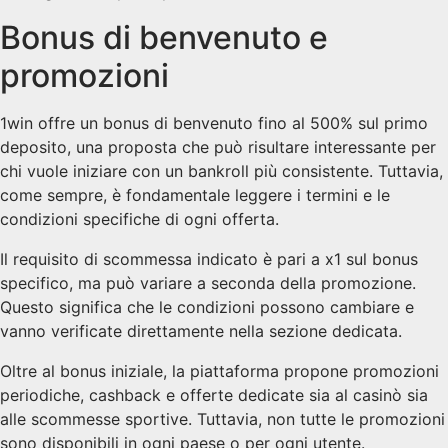
Bonus di benvenuto e
promozioni
1win offre un bonus di benvenuto fino al 500% sul primo
deposito, una proposta che può risultare interessante per
chi vuole iniziare con un bankroll più consistente. Tuttavia,
come sempre, è fondamentale leggere i termini e le
condizioni specifiche di ogni offerta.
Il requisito di scommessa indicato è pari a x1 sul bonus
specifico, ma può variare a seconda della promozione.
Questo significa che le condizioni possono cambiare e
vanno verificate direttamente nella sezione dedicata.
Oltre al bonus iniziale, la piattaforma propone promozioni
periodiche, cashback e offerte dedicate sia al casinò sia
alle scommesse sportive. Tuttavia, non tutte le promozioni
sono disponibili in ogni paese o per ogni utente.