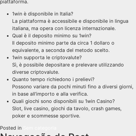
piattaforma.
1win è disponibile in Italia?
La piattaforma è accessibile e disponibile in lingua
italiana, ma opera con licenza internazionale.
Qual è il deposito minimo su 1win?
Il deposito minimo parte da circa 1 dollaro o
equivalente, a seconda del metodo scelto.
1win supporta le criptovalute?
Sì, è possibile depositare e prelevare utilizzando
diverse criptovalute.
Quanto tempo richiedono i prelievi?
Possono variare da pochi minuti fino a diversi giorni,
in base all’importo e alla verifica.
Quali giochi sono disponibili su 1win Casino?
Slot, live casino, giochi da tavolo, crash games,
poker e scommesse sportive.
Posted in
Sem categoria