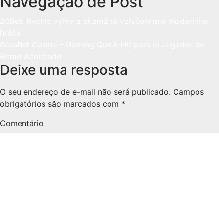
Navegação de Post
20Bet: Rychlé výhry a okamžité vzrušení pro moderního
hráče
BassBet Casino – Gaming Quick‑Hit para el Jugador de
Ritmo Acelerado
Deixe uma resposta
O seu endereço de e-mail não será publicado.
Campos
obrigatórios são marcados com
*
Comentário