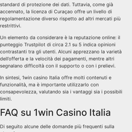
standard di protezione dei dati. Tuttavia, come già
accennato, la licenza di Curaçao offre un livello di
regolamentazione diverso rispetto ad altri mercati più
restrittivi.
Un elemento da considerare è la reputazione online: il
punteggio Trustpilot di circa 2.1 su 5 indica opinioni
contrastanti tra gli utenti. Alcuni apprezzano la varietà
dell’offerta e la velocità dei pagamenti, mentre altri
segnalano difficoltà con il supporto o con i prelievi.
In sintesi, 1win casino Italia offre molti contenuti e
funzionalità, ma è importante utilizzarlo con
consapevolezza, valutando sia i vantaggi sia i possibili
limiti.
FAQ su 1win Casino Italia
Di seguito alcune delle domande più frequenti sulla