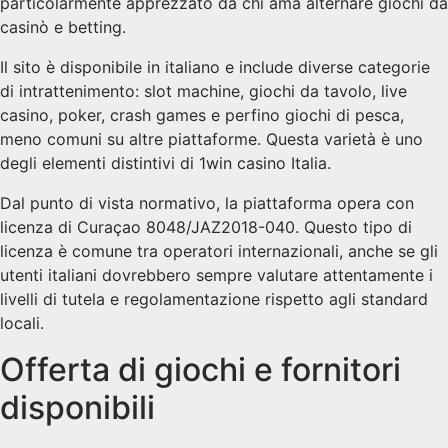
particolarmente apprezzato da chi ama alternare giochi da
casinò e betting.
Il sito è disponibile in italiano e include diverse categorie
di intrattenimento: slot machine, giochi da tavolo, live
casino, poker, crash games e perfino giochi di pesca,
meno comuni su altre piattaforme. Questa varietà è uno
degli elementi distintivi di 1win casino Italia.
Dal punto di vista normativo, la piattaforma opera con
licenza di Curaçao 8048/JAZ2018-040. Questo tipo di
licenza è comune tra operatori internazionali, anche se gli
utenti italiani dovrebbero sempre valutare attentamente i
livelli di tutela e regolamentazione rispetto agli standard
locali.
Offerta di giochi e fornitori
disponibili