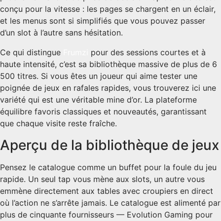
conçu pour la vitesse : les pages se chargent en un éclair,
et les menus sont si simplifiés que vous pouvez passer
d’un slot à l’autre sans hésitation.
Ce qui distingue
Frumzi
pour des sessions courtes et à
haute intensité, c’est sa bibliothèque massive de plus de 6
500 titres. Si vous êtes un joueur qui aime tester une
poignée de jeux en rafales rapides, vous trouverez ici une
variété qui est une véritable mine d’or. La plateforme
équilibre favoris classiques et nouveautés, garantissant
que chaque visite reste fraîche.
Aperçu de la bibliothèque de jeux
Pensez le catalogue comme un buffet pour la foule du jeu
rapide. Un seul tap vous mène aux slots, un autre vous
emmène directement aux tables avec croupiers en direct
où l’action ne s’arrête jamais. Le catalogue est alimenté par
plus de cinquante fournisseurs — Evolution Gaming pour