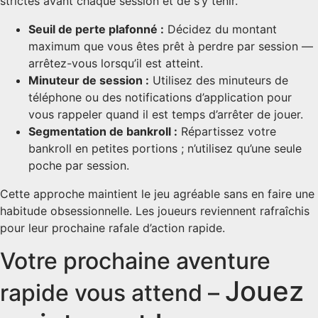
strictes avant chaque session et de s’y tenir.
Seuil de perte plafonné :
Décidez du montant
maximum que vous êtes prêt à perdre par session —
arrêtez-vous lorsqu’il est atteint.
Minuteur de session :
Utilisez des minuteurs de
téléphone ou des notifications d’application pour
vous rappeler quand il est temps d’arrêter de jouer.
Segmentation de bankroll :
Répartissez votre
bankroll en petites portions ; n’utilisez qu’une seule
poche par session.
Cette approche maintient le jeu agréable sans en faire une
habitude obsessionnelle. Les joueurs reviennent rafraîchis
pour leur prochaine rafale d’action rapide.
Votre prochaine aventure
Jouez
rapide vous attend –