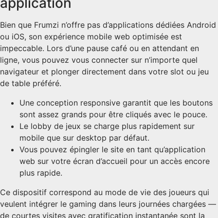
application
Bien que Frumzi n’offre pas d’applications dédiées Android
ou iOS, son expérience mobile web optimisée est
impeccable. Lors d’une pause café ou en attendant en
ligne, vous pouvez vous connecter sur n’importe quel
navigateur et plonger directement dans votre slot ou jeu
de table préféré.
Une conception responsive garantit que les boutons
sont assez grands pour être cliqués avec le pouce.
Le lobby de jeux se charge plus rapidement sur
mobile que sur desktop par défaut.
Vous pouvez épingler le site en tant qu’application
web sur votre écran d’accueil pour un accès encore
plus rapide.
Ce dispositif correspond au mode de vie des joueurs qui
veulent intégrer le gaming dans leurs journées chargées —
de courtes visites avec gratification instantanée sont la