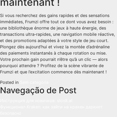
maintenant !
Si vous recherchez des gains rapides et des sensations
immédiates, Frumzi offre tout ce dont vous avez besoin :
une bibliothèque énorme de jeux à haute énergie, des
transactions ultra‑rapides, une navigation mobile réactive,
et des promotions adaptées à votre style de jeu court.
Plongez dès aujourd’hui et vivez la montée d’adrénaline
des paiements instantanés à chaque rotation ou mise.
Votre prochain gain pourrait n’être qu’à un clic — alors
pourquoi attendre ? Profitez de la scène vibrante de
Frumzi et que l’excitation commence dès maintenant !
Posted in
Sem categoria
Navegação de Post
Инструкция для новичков: slon8.at
Функционал Kraken: как зайти на кракен даркнет
безопасно