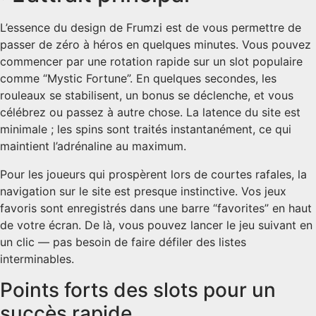
L’essence du design de Frumzi est de vous permettre de
passer de zéro à héros en quelques minutes. Vous pouvez
commencer par une rotation rapide sur un slot populaire
comme “Mystic Fortune”. En quelques secondes, les
rouleaux se stabilisent, un bonus se déclenche, et vous
célébrez ou passez à autre chose. La latence du site est
minimale ; les spins sont traités instantanément, ce qui
maintient l’adrénaline au maximum.
Pour les joueurs qui prospèrent lors de courtes rafales, la
navigation sur le site est presque instinctive. Vos jeux
favoris sont enregistrés dans une barre “favorites” en haut
de votre écran. De là, vous pouvez lancer le jeu suivant en
un clic — pas besoin de faire défiler des listes
interminables.
Points forts des slots pour un
succès rapide