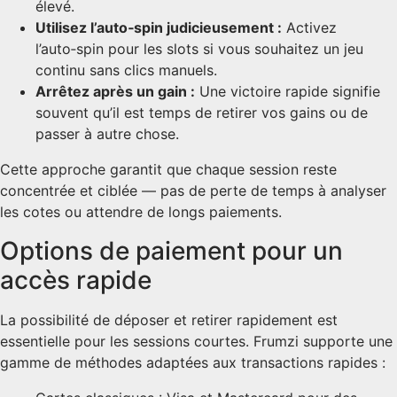
élevé.
Utilisez l’auto‑spin judicieusement :
Activez
l’auto‑spin pour les slots si vous souhaitez un jeu
continu sans clics manuels.
Arrêtez après un gain :
Une victoire rapide signifie
souvent qu’il est temps de retirer vos gains ou de
passer à autre chose.
Cette approche garantit que chaque session reste
concentrée et ciblée — pas de perte de temps à analyser
les cotes ou attendre de longs paiements.
Options de paiement pour un
accès rapide
La possibilité de déposer et retirer rapidement est
essentielle pour les sessions courtes. Frumzi supporte une
gamme de méthodes adaptées aux transactions rapides :