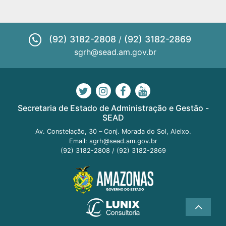
(92) 3182-2808
(92) 3182-2869
/
sgrh@sead.am.gov.br
Secretaria de Estado de Administração e Gestão -
SEAD
Av. Constelação, 30 – Conj. Morada do Sol, Aleixo.
Email:
sgrh@sead.am.gov.br
(92) 3182-2808
/
(92) 3182-2869