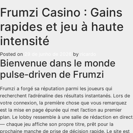
Frumzi Casino : Gains
rapides et jeu à haute
intensité
Posted on
29 de junho de 2026
by
ricardo
Bienvenue dans le monde
pulse‑driven de Frumzi
Frumzi a forgé sa réputation parmi les joueurs qui
recherchent l’adrénaline des résultats instantanés. Lors de
votre connexion, la première chose que vous remarquez
est la mise en page épurée qui met l’action au premier
plan. Le lobby ressemble à une salle de rédaction en direct
— chaque jeu affiche son propre titre, prêt pour la
prochaine manche de prise de décision rapide. Le site est