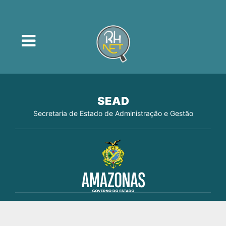
SEAD
Secretaria de Estado de Administração e Gestão