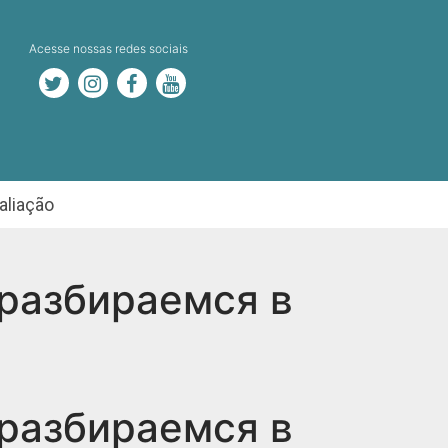
Acesse nossas redes sociais
aliação
 разбираемся в
 разбираемся в