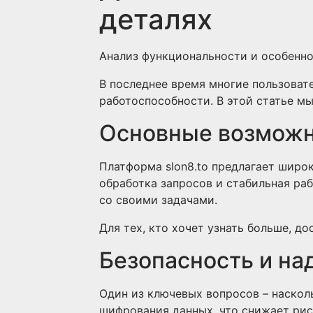
деталях
Анализ функциональности и особеннос
В последнее время многие пользовате
работоспособности. В этой статье м
Основные возможно
Платформа slon8.to предлагает широк
обработка запросов и стабильная раб
со своими задачами.
Для тех, кто хочет узнать больше, д
Безопасность и на
Один из ключевых вопросов – наскол
шифрования данных, что снижает рис