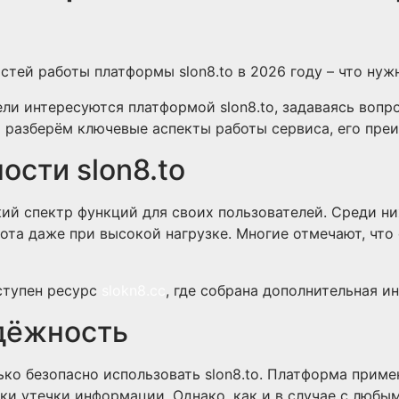
тей работы платформы slon8.to в 2026 году – что нуж
ли интересуются платформой slon8.to, задаваясь вопр
ы разберём ключевые аспекты работы сервиса, его пр
сти slon8.to
ий спектр функций для своих пользователей. Среди ни
ота даже при высокой нагрузке. Многие отмечают, что
оступен ресурс
slokn8.cc
, где собрана дополнительная 
дёжность
ько безопасно использовать slon8.to. Платформа прим
ки утечки информации. Однако, как и в случае с любы