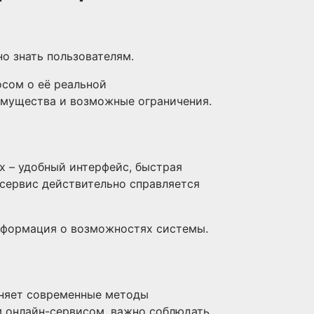
но знать пользователям.
осом о её реальной
еимущества и возможные ограничения.
х – удобный интерфейс, быстрая
 сервис действительно справляется
информация о возможностях системы.
еняет современные методы
м онлайн-сервисом, важно соблюдать