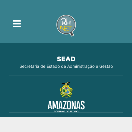
SEAD
Secretaria de Estado de Administração e Gestão