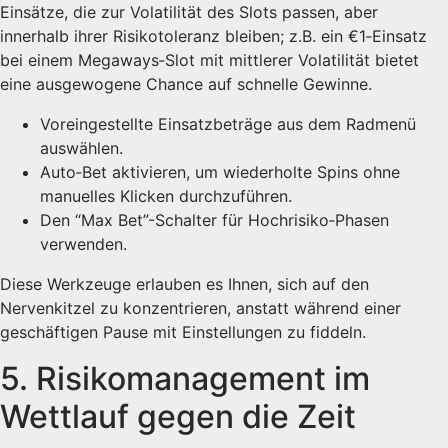
Einsätze, die zur Volatilität des Slots passen, aber
innerhalb ihrer Risikotoleranz bleiben; z.B. ein €1‑Einsatz
bei einem Megaways‑Slot mit mittlerer Volatilität bietet
eine ausgewogene Chance auf schnelle Gewinne.
Voreingestellte Einsatzbeträge aus dem Radmenü
auswählen.
Auto‑Bet aktivieren, um wiederholte Spins ohne
manuelles Klicken durchzuführen.
Den “Max Bet”-Schalter für Hochrisiko‑Phasen
verwenden.
Diese Werkzeuge erlauben es Ihnen, sich auf den
Nervenkitzel zu konzentrieren, anstatt während einer
geschäftigen Pause mit Einstellungen zu fiddeln.
5. Risikomanagement im
Wettlauf gegen die Zeit