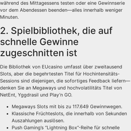
während des Mittagessens testen oder eine Gewinnserie
vor dem Abendessen beenden—alles innerhalb weniger
Minuten.
2. Spielbibliothek, die auf
schnelle Gewinne
zugeschnitten ist
Die Bibliothek von EUcasino umfasst über zweitausend
Slots, aber die begehrtesten Titel für Hochintensitäts-
Sessions sind diejenigen, die sofortiges Feedback liefern—
denken Sie an Megaways und hochvolatilitäts Titel von
NetEnt, Yggdrasil und Play’n GO.
Megaways Slots mit bis zu 117.649 Gewinnwegen.
Klassische Früchteslots, die innerhalb von Sekunden
Auszahlungen auslösen.
Push Gaming’s “Lightning Box”-Reihe für schnelle