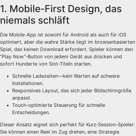
1. Mobile‑First Design, das
niemals schläft
Die Mobile-App ist sowohl für Android als auch für iOS
optimiert, aber die wahre Stärke liegt im browserbasierten
Spiel, das keinen Download erfordert. Spieler können den
“Play Now”-Button von jedem Gerät aus drücken und
sofort Hunderte von Slot-Titeln starten.
Schnelle Ladezeiten—kein Warten auf schwere
Installationen.
Responsives Layout, das sich jeder Bildschirmgröße
anpasst.
Touch-optimierte Steuerung für schnelle
Entscheidungen.
Dieser Ansatz eignet sich perfekt für Kurz‑Session-Spieler:
Sie können einen Reel im Zug drehen, eine Strategie