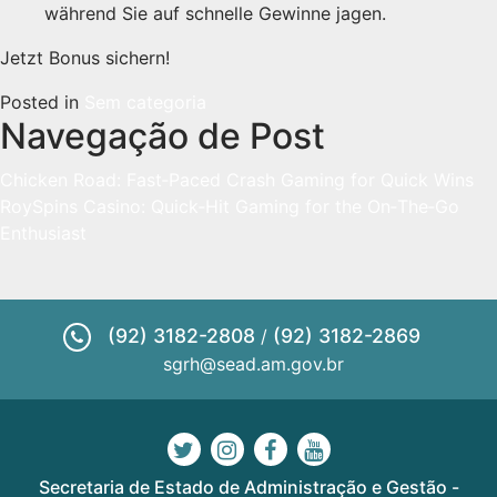
während Sie auf schnelle Gewinne jagen.
Jetzt Bonus sichern!
Posted in
Sem categoria
Navegação de Post
Chicken Road: Fast‑Paced Crash Gaming for Quick Wins
RoySpins Casino: Quick‑Hit Gaming for the On‑The‑Go
Enthusiast
(92) 3182-2808
(92) 3182-2869
/
sgrh@sead.am.gov.br
Secretaria de Estado de Administração e Gestão -