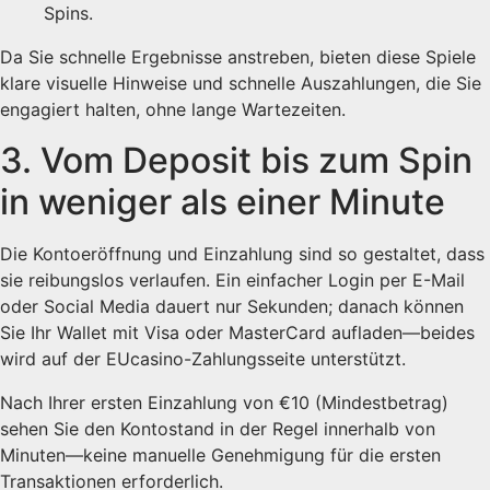
Spins.
Da Sie schnelle Ergebnisse anstreben, bieten diese Spiele
klare visuelle Hinweise und schnelle Auszahlungen, die Sie
engagiert halten, ohne lange Wartezeiten.
3. Vom Deposit bis zum Spin
in weniger als einer Minute
Die Kontoeröffnung und Einzahlung sind so gestaltet, dass
sie reibungslos verlaufen. Ein einfacher Login per E-Mail
oder Social Media dauert nur Sekunden; danach können
Sie Ihr Wallet mit Visa oder MasterCard aufladen—beides
wird auf der EUcasino-Zahlungsseite unterstützt.
Nach Ihrer ersten Einzahlung von €10 (Mindestbetrag)
sehen Sie den Kontostand in der Regel innerhalb von
Minuten—keine manuelle Genehmigung für die ersten
Transaktionen erforderlich.