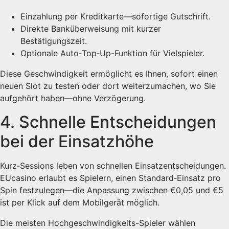
Einzahlung per Kreditkarte—sofortige Gutschrift.
Direkte Banküberweisung mit kurzer
Bestätigungszeit.
Optionale Auto‑Top‑Up-Funktion für Vielspieler.
Diese Geschwindigkeit ermöglicht es Ihnen, sofort einen
neuen Slot zu testen oder dort weiterzumachen, wo Sie
aufgehört haben—ohne Verzögerung.
4. Schnelle Entscheidungen
bei der Einsatzhöhe
Kurz‑Sessions leben von schnellen Einsatzentscheidungen.
EUcasino erlaubt es Spielern, einen Standard‑Einsatz pro
Spin festzulegen—die Anpassung zwischen €0,05 und €5
ist per Klick auf dem Mobilgerät möglich.
Die meisten Hochgeschwindigkeits-Spieler wählen