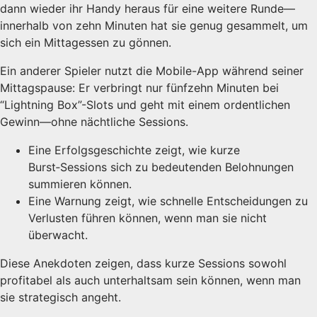
dann wieder ihr Handy heraus für eine weitere Runde—
innerhalb von zehn Minuten hat sie genug gesammelt, um
sich ein Mittagessen zu gönnen.
Ein anderer Spieler nutzt die Mobile-App während seiner
Mittagspause: Er verbringt nur fünfzehn Minuten bei
“Lightning Box”-Slots und geht mit einem ordentlichen
Gewinn—ohne nächtliche Sessions.
Eine Erfolgsgeschichte zeigt, wie kurze
Burst‑Sessions sich zu bedeutenden Belohnungen
summieren können.
Eine Warnung zeigt, wie schnelle Entscheidungen zu
Verlusten führen können, wenn man sie nicht
überwacht.
Diese Anekdoten zeigen, dass kurze Sessions sowohl
profitabel als auch unterhaltsam sein können, wenn man
sie strategisch angeht.