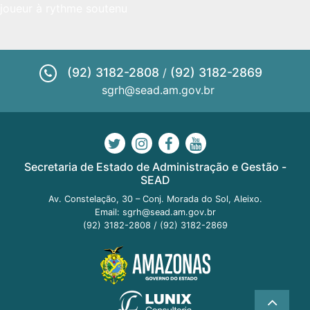
joueur à rythme soutenu
(92) 3182-2808
(92) 3182-2869
/
sgrh@sead.am.gov.br
Secretaria de Estado de Administração e Gestão -
SEAD
Av. Constelação, 30 – Conj. Morada do Sol, Aleixo.
Email:
sgrh@sead.am.gov.br
(92) 3182-2808
/
(92) 3182-2869