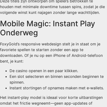
Deze titels zijn ontworpen om spelers betrokken te
houden met minimale downtime tussen spins, zodat je die
volgende winst kunt najagen zonder lange wachttijden.
Mobile Magic: Instant Play
Onderweg
FoxyGold’s responsive webdesign stelt je in staat om je
favoriete spellen te starten zonder een app te
downloaden. Of je nu op een iPhone of Android-telefoon
bent, je kunt:
De casino openen in een paar klikken.
Een slot selecteren en binnen seconden beginnen te
spinnen.
Instant stortingen of opnames maken met e‑wallets.
Het instant‑play model is ideaal voor korte uitbarstingen
omdat het frictie wegneemt—geen app-updates of