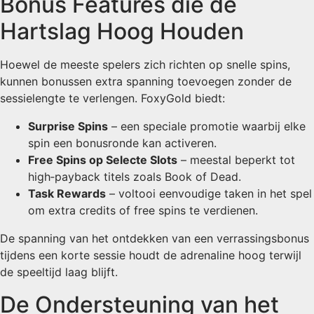
Bonus Features die de
Hartslag Hoog Houden
Hoewel de meeste spelers zich richten op snelle spins,
kunnen bonussen extra spanning toevoegen zonder de
sessielengte te verlengen. FoxyGold biedt:
Surprise Spins
– een speciale promotie waarbij elke
spin een bonusronde kan activeren.
Free Spins op Selecte Slots
– meestal beperkt tot
high‑payback titels zoals Book of Dead.
Task Rewards
– voltooi eenvoudige taken in het spel
om extra credits of free spins te verdienen.
De spanning van het ontdekken van een verrassingsbonus
tijdens een korte sessie houdt de adrenaline hoog terwijl
de speeltijd laag blijft.
De Ondersteuning van het