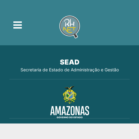
SEAD
Secretaria de Estado de Administração e Gestão