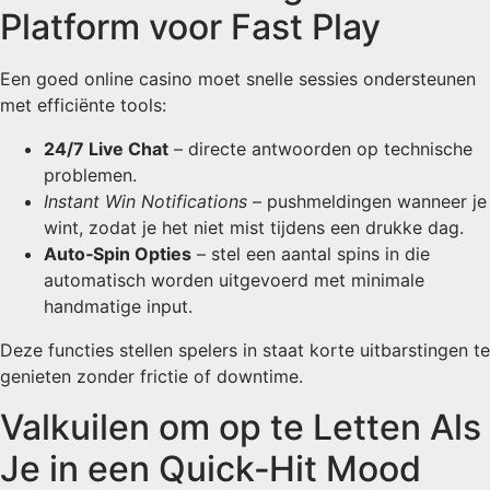
Platform voor Fast Play
Een goed online casino moet snelle sessies ondersteunen
met efficiënte tools:
24/7 Live Chat
– directe antwoorden op technische
problemen.
Instant Win Notifications
– pushmeldingen wanneer je
wint, zodat je het niet mist tijdens een drukke dag.
Auto‑Spin Opties
– stel een aantal spins in die
automatisch worden uitgevoerd met minimale
handmatige input.
Deze functies stellen spelers in staat korte uitbarstingen te
genieten zonder frictie of downtime.
Valkuilen om op te Letten Als
Je in een Quick‑Hit Mood