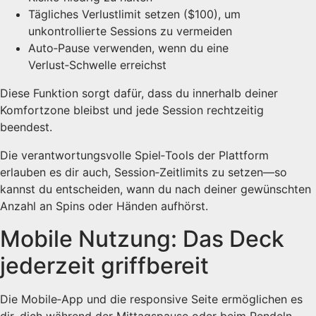
Tägliches Verlustlimit setzen ($100), um
unkontrollierte Sessions zu vermeiden
Auto‑Pause verwenden, wenn du eine
Verlust‑Schwelle erreichst
Diese Funktion sorgt dafür, dass du innerhalb deiner
Komfortzone bleibst und jede Session rechtzeitig
beendest.
Die verantwortungsvolle Spiel‑Tools der Plattform
erlauben es dir auch, Session‑Zeitlimits zu setzen—so
kannst du entscheiden, wann du nach deiner gewünschten
Anzahl an Spins oder Händen aufhörst.
Mobile Nutzung: Das Deck
jederzeit griffbereit
Die Mobile‑App und die responsive Seite ermöglichen es
dir, dich während der Mittagspause oder beim Pendeln