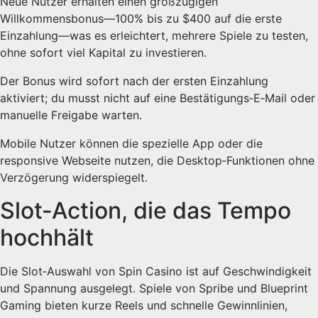
Neue Nutzer erhalten einen großzügigen
Willkommensbonus—100% bis zu $400 auf die erste
Einzahlung—was es erleichtert, mehrere Spiele zu testen,
ohne sofort viel Kapital zu investieren.
Der Bonus wird sofort nach der ersten Einzahlung
aktiviert; du musst nicht auf eine Bestätigungs‑E‑Mail oder
manuelle Freigabe warten.
Mobile Nutzer können die spezielle App oder die
responsive Webseite nutzen, die Desktop‑Funktionen ohne
Verzögerung widerspiegelt.
Slot‑Action, die das Tempo
hochhält
Die Slot‑Auswahl von Spin Casino ist auf Geschwindigkeit
und Spannung ausgelegt. Spiele von Spribe und Blueprint
Gaming bieten kurze Reels und schnelle Gewinnlinien,