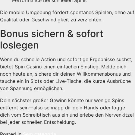
Performance bei schnellen Spins
Die mobile Umgebung fördert spontanes Spielen, ohne auf
Qualität oder Geschwindigkeit zu verzichten.
Bonus sichern & sofort
loslegen
Wenn du schnelle Action und sofortige Ergebnisse suchst,
bietet Spin Casino einen einfachen Einstieg. Melde dich
noch heute an, sichere dir deinen Willkommensbonus und
tauche ein in Slots oder Live‑Tische, die kurze Ausbrüche
von Spannung ermöglichen.
Dein nächster großer Gewinn könnte nur wenige Spins
entfernt sein—also schnapp dir dein Handy oder logge
dich vom Schreibtisch aus ein und erlebe den Nervenkitzel
bei jeder schnellen Entscheidung.
Posted in
Sem categoria