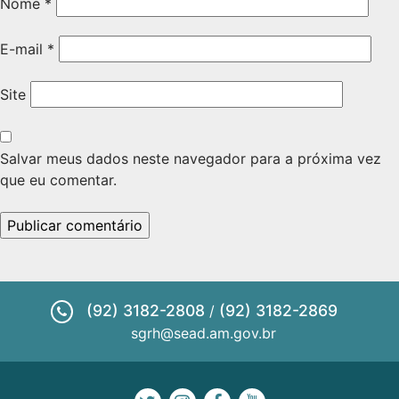
Nome
*
E-mail
*
Site
Salvar meus dados neste navegador para a próxima vez
que eu comentar.
(92) 3182-2808
(92) 3182-2869
/
sgrh@sead.am.gov.br