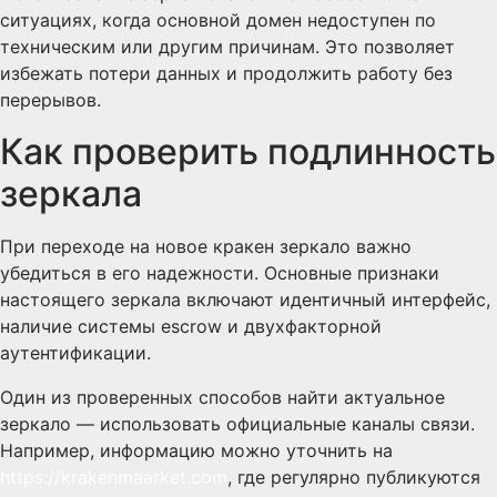
ситуациях, когда основной домен недоступен по
техническим или другим причинам. Это позволяет
избежать потери данных и продолжить работу без
перерывов.
Как проверить подлинность
зеркала
При переходе на новое кракен зеркало важно
убедиться в его надежности. Основные признаки
настоящего зеркала включают идентичный интерфейс,
наличие системы escrow и двухфакторной
аутентификации.
Один из проверенных способов найти актуальное
зеркало — использовать официальные каналы связи.
Например, информацию можно уточнить на
https://krakenmaarket.com
, где регулярно публикуются