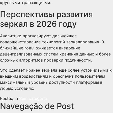
крупными транзакциями.
Перспективы развития
зеркал в 2026 году
Аналитики прогнозируют дальнейшее
совершенствование технологий зеркалирования. В
ближайшие годы ожидается внедрение
децентрализованных систем хранения данных и более
сложных алгоритмов проверки подлинности.
Это сделает кракен зеркала еще более устойчивыми к
внешним воздействиям и обеспечит пользователям
максимальный уровень доступности платформы в
любых условиях.
Posted in
Sem categoria
Navegação de Post