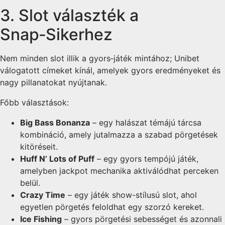
3. Slot választék a
Snap‑Sikerhez
Nem minden slot illik a gyors‑játék mintához; Unibet
válogatott címeket kínál, amelyek gyors eredményeket és
nagy pillanatokat nyújtanak.
Főbb választások:
Big Bass Bonanza
– egy halászat témájú tárcsa
kombináció, amely jutalmazza a szabad pörgetések
kitöréseit.
Huff N’ Lots of Puff
– egy gyors tempójú játék,
amelyben jackpot mechanika aktiválódhat perceken
belül.
Crazy Time
– egy játék show-stílusú slot, ahol
egyetlen pörgetés feloldhat egy szorzó kereket.
Ice Fishing
– gyors pörgetési sebességet és azonnali