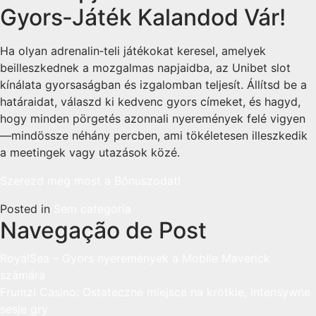
Gyors‑Játék Kalandod Vár!
Ha olyan adrenalin‑teli játékokat keresel, amelyek
beilleszkednek a mozgalmas napjaidba, az Unibet slot
kínálata gyorsaságban és izgalomban teljesít. Állítsd be a
határaidat, válaszd ki kedvenc gyors címeket, és hagyd,
hogy minden pörgetés azonnali nyeremények felé vigyen
—mindössze néhány percben, ami tökéletesen illeszkedik
a meetingek vagy utazások közé.
Szerezd meg most a Bónuszodat!
Posted in
Sem categoria
Navegação de Post
RoyalSea – Gyors nyeremények a Mobile Maverick
számára
Frumzi Casino: Ostateczne miejsce na krótkie, intensywne
sesje gry