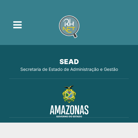
SEAD
Secretaria de Estado de Administração e Gestão