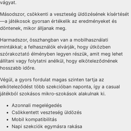
vágyat.
Másodszor, csökkenti a veszteség üldözésének kísértését
—a játékosok gyorsan értékelik az eredményeket és
döntenek, mikor álljanak meg.
Harmadszor, összhangban van a mobilhasználati
mintákkal; a felhasználók elvárják, hogy útközben
szórakoztató élményben legyen részük, amit meg lehet
állítani vagy folytatni anélkül, hogy elköteleződnének
hosszabb időre.
Végül, a gyors fordulat magas szinten tartja az
elköteleződést több szekcióban naponta, így a casual
játékból szokásos mikro‑szokások alakulnak ki.
Azonnali megelégedés
Csökkentett veszteség üldözés
Mobil kompatibilitás
Napi szekciók egymásra rakása