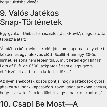
hogy túlzásba vinnéd.
9. Valós Játékos
Snap‑Történetek
Egy gyakori Unibet felhasználó, „JackHawk”, megosztotta
tapasztalatait:
“Általában két rövid szekciót játszom naponta—egy ebéd
közben és egy lefekvés előtt. Beállítottam egy €5‑ös
limitet, és soha nem lépem túl. A múlt héten egy Huff N’
Lots of Puff-on £500 jackpotot értem el egy gyors
ebédszünet alatt—nem kellett üldözni!”
Az ilyen anekdoták közös pontja, hogy a játékosok gyors
játékokra tudnak kapcsolódni rövid időablakokban anélkül,
hogy elveszítenék a lendületet vagy a bankroll kontrollját.
10. Csapj Be Most—A