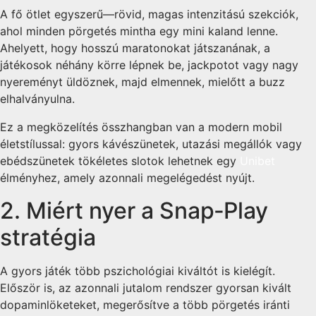
A fő ötlet egyszerű—rövid, magas intenzitású szekciók,
ahol minden pörgetés mintha egy mini kaland lenne.
Ahelyett, hogy hosszú maratonokat játszanának, a
játékosok néhány körre lépnek be, jackpotot vagy nagy
nyereményt üldöznek, majd elmennek, mielőtt a buzz
elhalványulna.
Ez a megközelítés összhangban van a modern mobil
életstílussal: gyors kávészünetek, utazási megállók vagy
ebédszünetek tökéletes slotok lehetnek egy
Unibet
élményhez, amely azonnali megelégedést nyújt.
2. Miért nyer a Snap‑Play
stratégia
A gyors játék több pszichológiai kiváltót is kielégít.
Először is, az azonnali jutalom rendszer gyorsan kivált
dopaminlöketeket, megerősítve a több pörgetés iránti