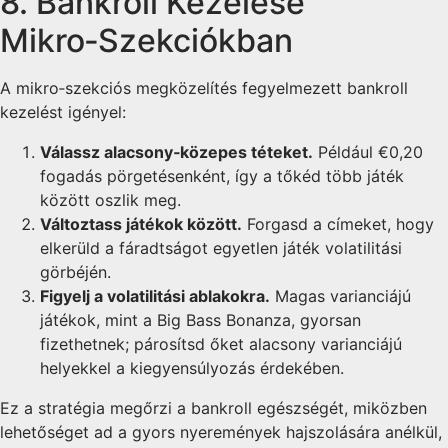
8. Bankroll Kezelése
Mikro‑Szekciókban
A mikro‑szekciós megközelítés fegyelmezett bankroll
kezelést igényel:
Válassz alacsony‑közepes téteket.
Például €0,20
fogadás pörgetésenként, így a tőkéd több játék
között oszlik meg.
Változtass játékok között.
Forgasd a címeket, hogy
elkerüld a fáradtságot egyetlen játék volatilitási
görbéjén.
Figyelj a volatilitási ablakokra.
Magas varianciájú
játékok, mint a Big Bass Bonanza, gyorsan
fizethetnek; párosítsd őket alacsony varianciájú
helyekkel a kiegyensúlyozás érdekében.
Ez a stratégia megőrzi a bankroll egészségét, miközben
lehetőséget ad a gyors nyeremények hajszolására anélkül,