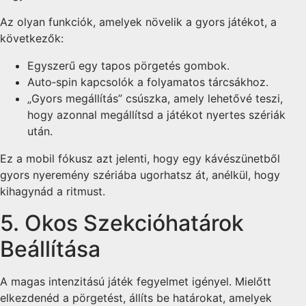
Az olyan funkciók, amelyek növelik a gyors játékot, a
következők:
Egyszerű egy tapos pörgetés gombok.
Auto‑spin kapcsolók a folyamatos tárcsákhoz.
„Gyors megállítás” csúszka, amely lehetővé teszi,
hogy azonnal megállítsd a játékot nyertes szériák
után.
Ez a mobil fókusz azt jelenti, hogy egy kávészünetből
gyors nyeremény szériába ugorhatsz át, anélkül, hogy
kihagynád a ritmust.
5. Okos Szekcióhatárok
Beállítása
A magas intenzitású játék fegyelmet igényel. Mielőtt
elkezdenéd a pörgetést, állíts be határokat, amelyek