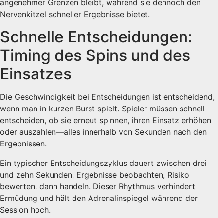
angenehmer Grenzen bleibt, während sie dennoch den
Nervenkitzel schneller Ergebnisse bietet.
Schnelle Entscheidungen:
Timing des Spins und des
Einsatzes
Die Geschwindigkeit bei Entscheidungen ist entscheidend,
wenn man in kurzen Burst spielt. Spieler müssen schnell
entscheiden, ob sie erneut spinnen, ihren Einsatz erhöhen
oder auszahlen—alles innerhalb von Sekunden nach den
Ergebnissen.
Ein typischer Entscheidungszyklus dauert zwischen drei
und zehn Sekunden: Ergebnisse beobachten, Risiko
bewerten, dann handeln. Dieser Rhythmus verhindert
Ermüdung und hält den Adrenalinspiegel während der
Session hoch.