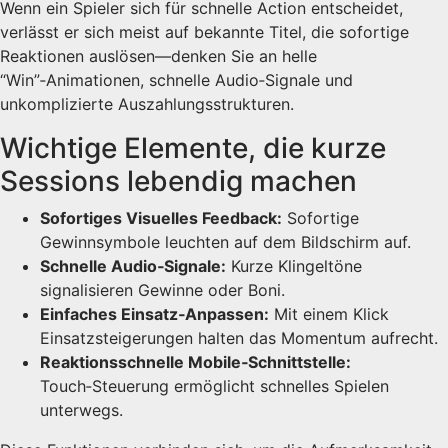
Wenn ein Spieler sich für schnelle Action entscheidet,
verlässt er sich meist auf bekannte Titel, die sofortige
Reaktionen auslösen—denken Sie an helle
“Win”‑Animationen, schnelle Audio‑Signale und
unkomplizierte Auszahlungsstrukturen.
Wichtige Elemente, die kurze
Sessions lebendig machen
Sofortiges Visuelles Feedback:
Sofortige
Gewinnsymbole leuchten auf dem Bildschirm auf.
Schnelle Audio‑Signale:
Kurze Klingeltöne
signalisieren Gewinne oder Boni.
Einfaches Einsatz‑Anpassen:
Mit einem Klick
Einsatzsteigerungen halten das Momentum aufrecht.
Reaktionsschnelle Mobile‑Schnittstelle:
Touch‑Steuerung ermöglicht schnelles Spielen
unterwegs.