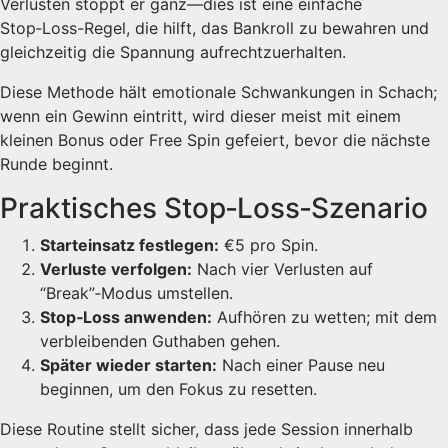
Verlusten stoppt er ganz—dies ist eine einfache
Stop‑Loss-Regel, die hilft, das Bankroll zu bewahren und
gleichzeitig die Spannung aufrechtzuerhalten.
Diese Methode hält emotionale Schwankungen in Schach;
wenn ein Gewinn eintritt, wird dieser meist mit einem
kleinen Bonus oder Free Spin gefeiert, bevor die nächste
Runde beginnt.
Praktisches Stop‑Loss‑Szenario
Starteinsatz festlegen:
€5 pro Spin.
Verluste verfolgen:
Nach vier Verlusten auf
“Break”‑Modus umstellen.
Stop‑Loss anwenden:
Aufhören zu wetten; mit dem
verbleibenden Guthaben gehen.
Später wieder starten:
Nach einer Pause neu
beginnen, um den Fokus zu resetten.
Diese Routine stellt sicher, dass jede Session innerhalb