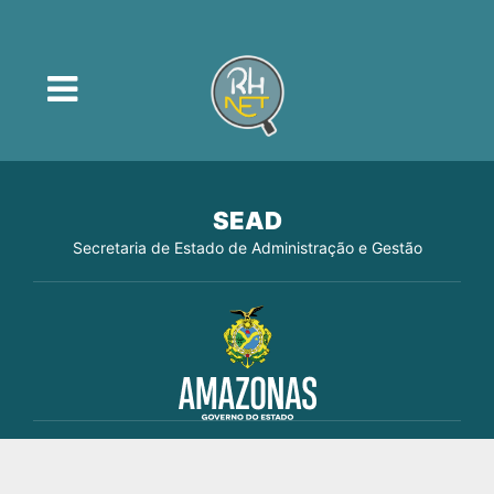
SEAD
Secretaria de Estado de Administração e Gestão