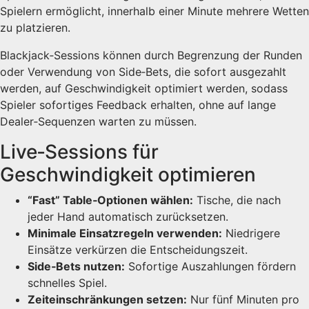
Spielern ermöglicht, innerhalb einer Minute mehrere Wetten
zu platzieren.
Blackjack‑Sessions können durch Begrenzung der Runden
oder Verwendung von Side‑Bets, die sofort ausgezahlt
werden, auf Geschwindigkeit optimiert werden, sodass
Spieler sofortiges Feedback erhalten, ohne auf lange
Dealer‑Sequenzen warten zu müssen.
Live‑Sessions für
Geschwindigkeit optimieren
“Fast” Table‑Optionen wählen:
Tische, die nach
jeder Hand automatisch zurücksetzen.
Minimale Einsatzregeln verwenden:
Niedrigere
Einsätze verkürzen die Entscheidungszeit.
Side‑Bets nutzen:
Sofortige Auszahlungen fördern
schnelles Spiel.
Zeiteinschränkungen setzen:
Nur fünf Minuten pro