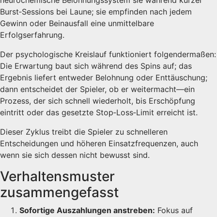
Burst‑Sessions bei Laune; sie empfinden nach jedem
Gewinn oder Beinausfall eine unmittelbare
Erfolgserfahrung.
Der psychologische Kreislauf funktioniert folgendermaßen:
Die Erwartung baut sich während des Spins auf; das
Ergebnis liefert entweder Belohnung oder Enttäuschung;
dann entscheidet der Spieler, ob er weitermacht—ein
Prozess, der sich schnell wiederholt, bis Erschöpfung
eintritt oder das gesetzte Stop‑Loss‑Limit erreicht ist.
Dieser Zyklus treibt die Spieler zu schnelleren
Entscheidungen und höheren Einsatzfrequenzen, auch
wenn sie sich dessen nicht bewusst sind.
Verhaltensmuster
zusammengefasst
Sofortige Auszahlungen anstreben:
Fokus auf