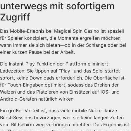
unterwegs mit sofortigem
Zugriff
Das Mobile-Erlebnis bei Magical Spin Casino ist speziell
für Spieler konzipiert, die Momente ergreifen möchten,
wann immer sie sich bieten—ob in der Schlange oder bei
einer kurzen Pause bei der Arbeit.
Die Instant‑Play‑Funktion der Plattform eliminiert
Ladezeiten: Sie tippen auf “Play” und das Spiel startet
sofort, keine Downloads erforderlich. Die Oberfläche ist
für Touch‑Eingaben optimiert, sodass das Drehen der
Walzen und das Platzieren von Einsätzen auf iOS‑ und
Android‑Geräten natürlich wirken.
Ein großer Vorteil ist, dass viele mobile Nutzer kurze
Burst‑Sessions bevorzugen, weil sie keine langen Zeiten
vom Bildschirm weg verbringen möchten. Das Ergebnis ist