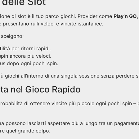
r delle Slot
zione di slot è il tuo parco giochi. Provider come
Play’n GO
 presentano rulli veloci e vincite istantanee.
o scelgono:
ità per ritorni rapidi.
spin ancora più veloci.
us dopo ogni pochi spin.
ù giochi all’interno di una singola sessione senza perdere s
nta nel Gioco Rapido
 probabilità di ottenere vincite più piccole ogni pochi spin 
i ma possono lasciarti aspettare più a lungo tra un pagamento
are quel grande colpo.