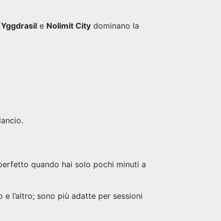
,
Yggdrasil
e
Nolimit City
dominano la
lancio.
– perfetto quando hai solo pochi minuti a
 e l’altro; sono più adatte per sessioni