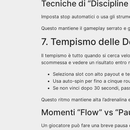
Tecniche di “Discipline
Imposta stop automatici o usa gli strumen
Questo mantiene il gameplay serrato e ga
7. Tempismo delle D
Il tempismo è tutto quando si cerca veloc
scommessa e vedere un risultato entro 
Seleziona slot con alto payout e te
Usa auto-spin per fino a cinque roun
Se non vinci dopo 30 secondi, pass
Questo ritmo mantiene alta l’adrenalina 
Momenti “Flow” vs “Pa
Un giocatore può fare una breve pausa d