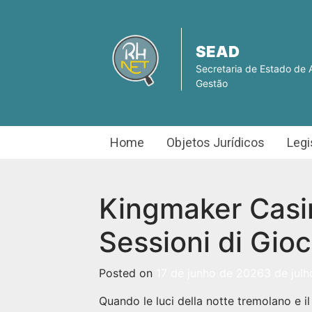
SEAD
Secretaria de Estado de 
Gestão
Home
Objetos Jurídicos
Legi
Kingmaker Casin
Sessioni di Gioc
Posted on
17 de junho de 2026
3 de jul
Quando le luci della notte tremolano e i