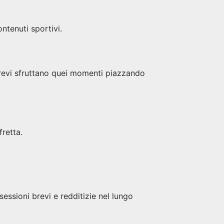
ntenuti sportivi.
 brevi sfruttano quei momenti piazzando
fretta.
sessioni brevi e redditizie nel lungo