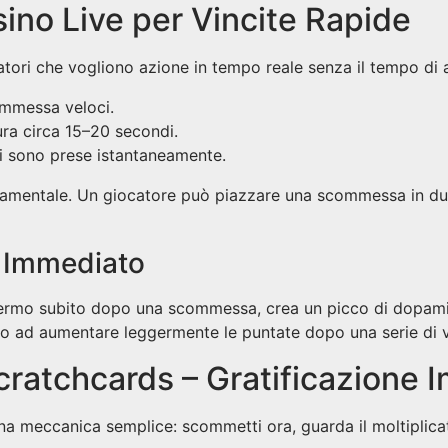
sino Live per Vincite Rapide
catori che vogliono azione in tempo reale senza il tempo di 
ommessa veloci.
ura circa 15–20 secondi.
ni sono prese istantaneamente.
ndamentale. Un giocatore può piazzare una scommessa in due
k Immediato
hermo subito dopo una scommessa, crea un picco di dopa
no ad aumentare leggermente le puntate dopo una serie di vi
ratchcards – Gratificazione 
na meccanica semplice: scommetti ora, guarda il moltiplica