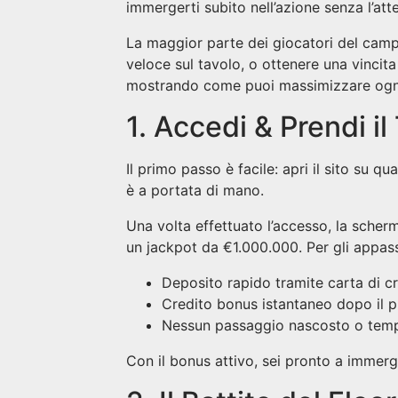
immergerti subito nell’azione senza l’att
La maggior parte dei giocatori del campi
veloce sul tavolo, o ottenere una vincit
mostrando come puoi massimizzare ogni 
1. Accedi & Prendi i
Il primo passo è facile: apri il sito su qu
è a portata di mano.
Una volta effettuato l’accesso, la scher
un jackpot da €1.000.000. Per gli appass
Deposito rapido tramite carta di cr
Credito bonus istantaneo dopo il p
Nessun passaggio nascosto o tempi
Con il bonus attivo, sei pronto a immerge