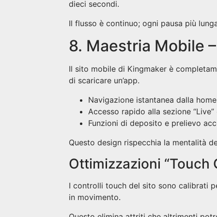
dieci secondi.
Il flusso è continuo; ogni pausa più lun
8. Maestria Mobile 
Il sito mobile di Kingmaker è completam
di scaricare un’app.
Navigazione istantanea dalla home a
Accesso rapido alla sezione “Live”
Funzioni di deposito e prelievo acc
Questo design rispecchia la mentalità del
Ottimizzazioni “Touch 
I controlli touch del sito sono calibrati
in movimento.
Questo elimina attriti che altrimenti pot