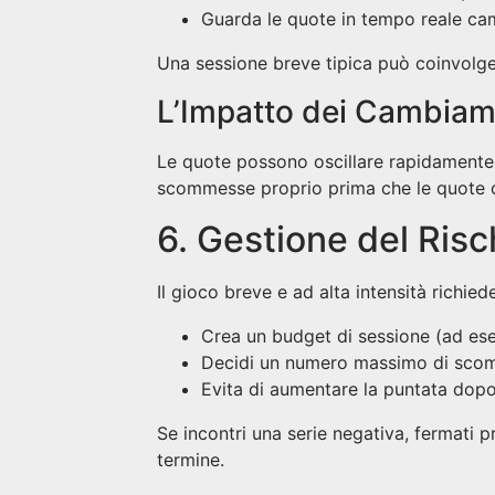
Guarda le quote in tempo reale cam
Una sessione breve tipica può coinvolge
L’Impatto dei Cambiame
Le quote possono oscillare rapidamente d
scommesse proprio prima che le quote c
6. Gestione del Risc
Il gioco breve e ad alta intensità richiede 
Crea un budget di sessione (ad es
Decidi un numero massimo di scom
Evita di aumentare la puntata dopo
Se incontri una serie negativa, fermati pr
termine.