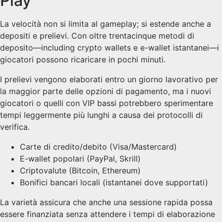
Play
La velocità non si limita al gameplay; si estende anche a
depositi e prelievi. Con oltre trentacinque metodi di
deposito—including crypto wallets e e-wallet istantanei—i
giocatori possono ricaricare in pochi minuti.
I prelievi vengono elaborati entro un giorno lavorativo per
la maggior parte delle opzioni di pagamento, ma i nuovi
giocatori o quelli con VIP bassi potrebbero sperimentare
tempi leggermente più lunghi a causa dei protocolli di
verifica.
Carte di credito/debito (Visa/Mastercard)
E-wallet popolari (PayPal, Skrill)
Criptovalute (Bitcoin, Ethereum)
Bonifici bancari locali (istantanei dove supportati)
La varietà assicura che anche una sessione rapida possa
essere finanziata senza attendere i tempi di elaborazione