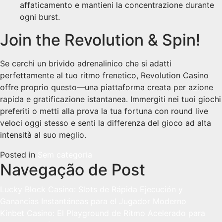
affaticamento e mantieni la concentrazione durante
ogni burst.
Join the Revolution & Spin!
Se cerchi un brivido adrenalinico che si adatti
perfettamente al tuo ritmo frenetico, Revolution Casino
offre proprio questo—una piattaforma creata per azione
rapida e gratificazione istantanea. Immergiti nei tuoi giochi
preferiti o metti alla prova la tua fortuna con round live
veloci oggi stesso e senti la differenza del gioco ad alta
intensità al suo meglio.
Posted in
Sem categoria
Navegação de Post
Lucky Block Casino: Slots de Rápida Ejecución y
Ganancias Instantáneas para el Jugador Moderno
Kinbet Casino: El Playground de Ritmo Acelerado para