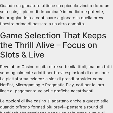
Quando un giocatore ottiene una piccola vincita dopo un
solo spin, il picco di dopamina è immediato e potente,
incoraggiandolo a continuare a giocare in quella breve
finestra prima di passare a un altro compito.
Game Selection That Keeps
the Thrill Alive – Focus on
Slots & Live
Revolution Casino ospita oltre settemila titoli, ma non tutti
sono ugualmente adatti per brevi esplosioni di emozione.
La piattaforma evidenzia slot di grandi provider come
NetEnt, Microgaming e Pragmatic Play, noti per le loro
linee di pagamento veloci e grafiche accattivanti.
Le opzioni di live casino si adattano anche a questo stile
quando offrono formati più brevi—pensare a round di
blackjack che terminano dopo una sola mano o spin di