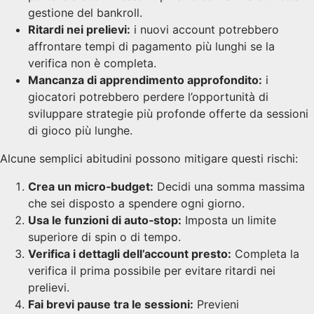
gestione del bankroll.
Ritardi nei prelievi:
i nuovi account potrebbero
affrontare tempi di pagamento più lunghi se la
verifica non è completa.
Mancanza di apprendimento approfondito:
i
giocatori potrebbero perdere l’opportunità di
sviluppare strategie più profonde offerte da sessioni
di gioco più lunghe.
Alcune semplici abitudini possono mitigare questi rischi:
Crea un micro‑budget:
Decidi una somma massima
che sei disposto a spendere ogni giorno.
Usa le funzioni di auto‑stop:
Imposta un limite
superiore di spin o di tempo.
Verifica i dettagli dell’account presto:
Completa la
verifica il prima possibile per evitare ritardi nei
prelievi.
Fai brevi pause tra le sessioni:
Previeni