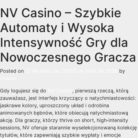
NV Casino – Szybkie
Automaty i Wysoka
Intensywność Gry dla
Nowoczesnego Gracza
Posted on
12 de junho de 2026
3 de julho de 2026
by
ricardo
Gdy logujesz się do
NV Casino
, pierwszą rzeczą, którą
zauważasz, jest interfejs krzyczący o natychmiastowości:
jaskrawe kolory, uproszczony układ i odrobina
animowanych bębnów, które obiecują natychmiastową
akcję. Dla graczy, którzy thrive on short, high‑intensity
sessions, NV oferuje starannie wyselekcjonowaną kolekcję
tytułów, które zapewniają szybkie wypłaty i emocje