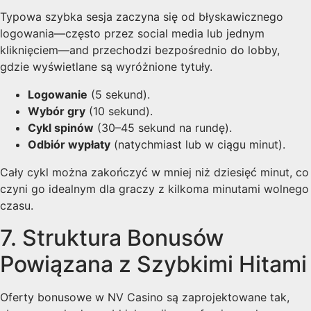
Typowa szybka sesja zaczyna się od błyskawicznego
logowania—często przez social media lub jednym
kliknięciem—and przechodzi bezpośrednio do lobby,
gdzie wyświetlane są wyróżnione tytuły.
Logowanie
(5 sekund).
Wybór gry
(10 sekund).
Cykl spinów
(30–45 sekund na rundę).
Odbiór wypłaty
(natychmiast lub w ciągu minut).
Cały cykl można zakończyć w mniej niż dziesięć minut, co
czyni go idealnym dla graczy z kilkoma minutami wolnego
czasu.
7. Struktura Bonusów
Powiązana z Szybkimi Hitami
Oferty bonusowe w NV Casino są zaprojektowane tak,