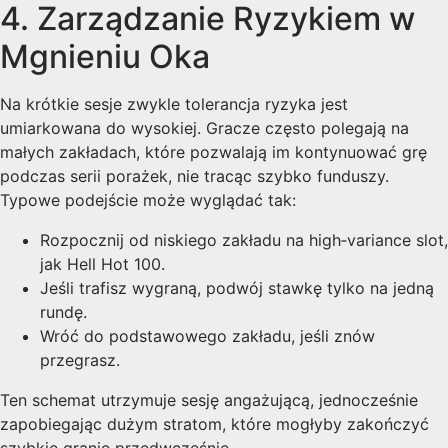
4. Zarządzanie Ryzykiem w
Mgnieniu Oka
Na krótkie sesje zwykle tolerancja ryzyka jest
umiarkowana do wysokiej. Gracze często polegają na
małych zakładach, które pozwalają im kontynuować grę
podczas serii porażek, nie tracąc szybko funduszy.
Typowe podejście może wyglądać tak:
Rozpocznij od niskiego zakładu na high‑variance slot,
jak Hell Hot 100.
Jeśli trafisz wygraną, podwój stawkę tylko na jedną
rundę.
Wróć do podstawowego zakładu, jeśli znów
przegrasz.
Ten schemat utrzymuje sesję angażującą, jednocześnie
zapobiegając dużym stratom, które mogłyby zakończyć
szybkie granie przedwcześnie.