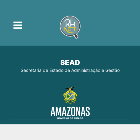
SEAD
Secretaria de Estado de Administração e Gestão