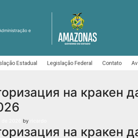
Administração e
slação Estadual
Legislação Federal
Contato
Av
оризация на кракен д
026
o de 2026
by
ricardo
оризация на кракен д