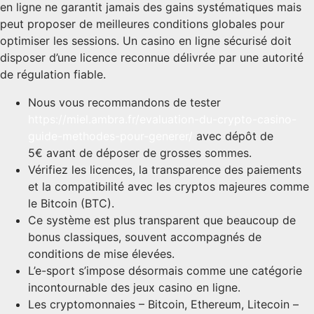
en ligne ne garantit jamais des gains systématiques mais
peut proposer de meilleures conditions globales pour
optimiser les sessions. Un casino en ligne sécurisé doit
disposer d’une licence reconnue délivrée par une autorité
de régulation fiable.
Nous vous recommandons de tester
https://miel.ambra.fr/evaluation-du-crypto-casino-
guide-methodes-pour-generer/
avec dépôt de
5€ avant de déposer de grosses sommes.
Vérifiez les licences, la transparence des paiements
et la compatibilité avec les cryptos majeures comme
le Bitcoin (BTC).
Ce système est plus transparent que beaucoup de
bonus classiques, souvent accompagnés de
conditions de mise élevées.
L’e-sport s’impose désormais comme une catégorie
incontournable des jeux casino en ligne.
Les cryptomonnaies – Bitcoin, Ethereum, Litecoin –