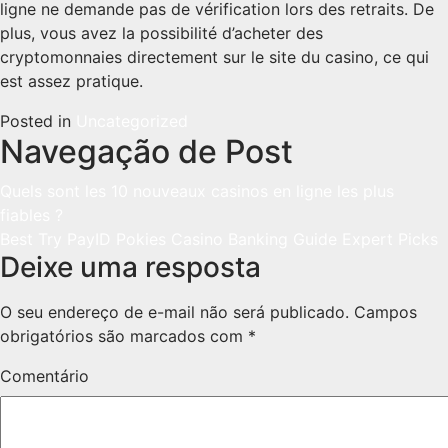
ligne ne demande pas de vérification lors des retraits. De
plus, vous avez la possibilité d’acheter des
cryptomonnaies directement sur le site du casino, ce qui
est assez pratique.
Posted in
Uncategorized
Navegação de Post
Quels sont les 10 nouveaux casinos en ligne les plus
fiables ?
Best Try PayID Pokies Casino Banking Guide Expert Picks
Deixe uma resposta
O seu endereço de e-mail não será publicado.
Campos
obrigatórios são marcados com
*
Comentário