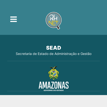
SEAD
Secretaria de Estado de Administração e Gestão