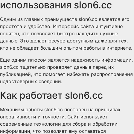
использования slon6.cc
Одним из главных преимуществ slon6.cc является его
простота и удобство. Интерфейс сайта интуитивно
понятен, что позволяет быстро находить нужные
данные. Это делает ресурс доступным даже для тех,
кто не обладает большим опытом работы в интернете.
Еще одним плюсом является надежность информации.
slon6.cc тщательно проверяет данные перед их
публикацией, что помогает избежать распространения
недостоверных сведений.
Как работает slon6.cc
Механизм работы slon6.cc построен на принципах
оперативности и точности. Сайт использует
современные технологии для сбора и обработки
информации, что позволяет ему оставаться